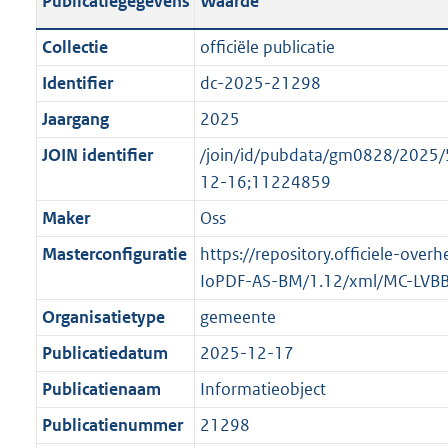
Publicatiegegevens
Waarde
t
l
o
a
i
t
Collectie
officiële publicatie
n
c
t
Identifier
dc-2025-21298
d
a
e
s
Jaargang
2025
t
:
g
i
o
JOIN identifier
/join/id/pubdata/gm0828/202
r
e
n
12-16;11224859
o
i
b
Maker
Oss
o
n
e
t
Masterconfiguratie
https://repository.officiele-over
f
k
t
IoPDF-AS-BM/1.12/xml/MC-LVB
o
e
e
r
n
Organisatietype
gemeente
:
m
d
Publicatiedatum
2025-12-17
1
a
K
Publicatienaam
Informatieobject
a
b
t
Publicatienummer
21298