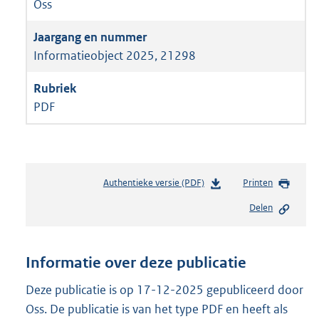
Oss
Informatieobject 2025, 21298
PDF
Authentieke versie (PDF)
b
Printen
e
Delen
s
t
a
n
Informatie over deze publicatie
d
s
Deze publicatie is op 17-12-2025 gepubliceerd door
g
Oss. De publicatie is van het type PDF en heeft als
r