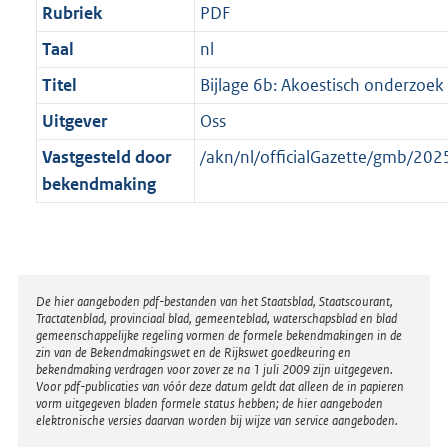
Rubriek
PDF
Taal
nl
Titel
Bijlage 6b: Akoestisch onderzoe
Uitgever
Oss
Vastgesteld door
/akn/nl/officialGazette/gmb/2
bekendmaking
Disclaimer
De hier aangeboden pdf-bestanden van het Staatsblad, Staatscourant,
Tractatenblad, provinciaal blad, gemeenteblad, waterschapsblad en blad
gemeenschappelijke regeling vormen de formele bekendmakingen in de
zin van de Bekendmakingswet en de Rijkswet goedkeuring en
bekendmaking verdragen voor zover ze na 1 juli 2009 zijn uitgegeven.
Voor pdf-publicaties van vóór deze datum geldt dat alleen de in papieren
vorm uitgegeven bladen formele status hebben; de hier aangeboden
elektronische versies daarvan worden bij wijze van service aangeboden.