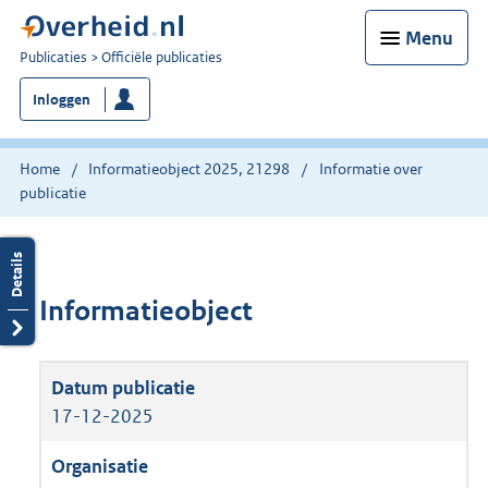
Menu
U
Publicaties
Officiële publicaties
bent
Inloggen
nu
hier:
Home
Informatieobject 2025, 21298
Informatie over
publicatie
Informatieobject
17-12-2025