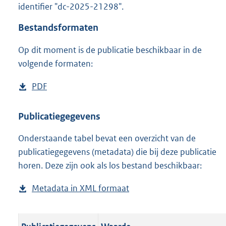
identifier "dc-2025-21298".
o
o
Bestandsformaten
t
t
Op dit moment is de publicatie beschikbaar in de
e
volgende formaten:
:
o
n
D
PDF
b
b
o
e
e
w
s
Publicatiegegevens
k
n
t
e
n
Onderstaande tabel bevat een overzicht van de
l
a
d
publicatiegegevens (metadata) die bij deze publicatie
o
n
horen. Deze zijn ook als los bestand beschikbaar:
a
d
d
s
Metadata in XML formaat
b
p
g
e
u
r
s
b
o