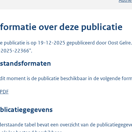
nformatie over deze publicatie
e publicatie is op 19-12-2025 gepubliceerd door Oost Gelre. D
-2025-22366".
standsformaten
dit moment is de publicatie beschikbaar in de volgende for
D
PDF
b
o
e
w
s
blicatiegegevens
n
t
l
a
erstaande tabel bevat een overzicht van de publicatiegegeven
o
n