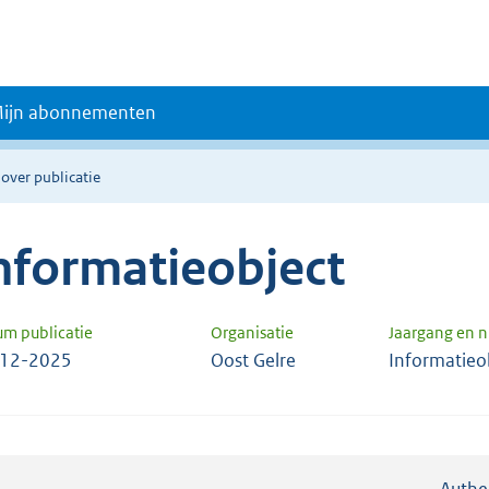
ijn abonnementen
 over publicatie
nformatieobject
um publicatie
Organisatie
Jaargang en 
-12-2025
Oost Gelre
Informatieo
Authe