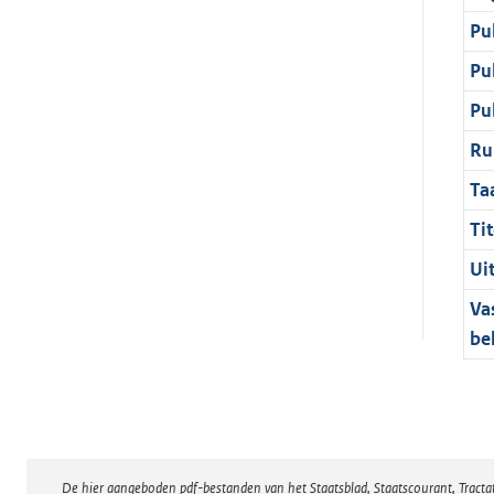
Pu
Pu
Pu
Ru
Ta
Tit
Ui
Va
be
De hier aangeboden pdf-bestanden van het Staatsblad, Staatscourant, Tract