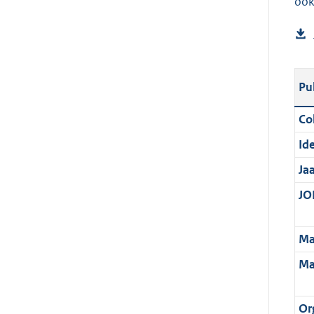
ook
Pu
Col
Ide
Ja
JOI
Ma
Ma
Or