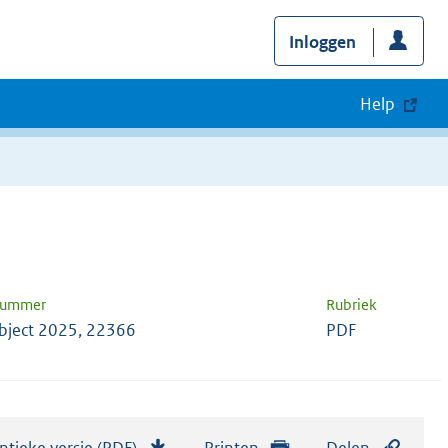
Inloggen
Help
nummer
Rubriek
bject 2025, 22366
PDF
ntieke versie (PDF)
b
Printen
Delen