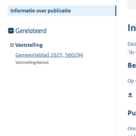
meer
van:
Informatie over publicatie
I
Toon
Gerelateerd
meer
Dez
van:
Vaststelling
"dc
Gemeenteblad 2025, 560294
Vaststellingsbesluit
Be
Op 
Pu
Ond