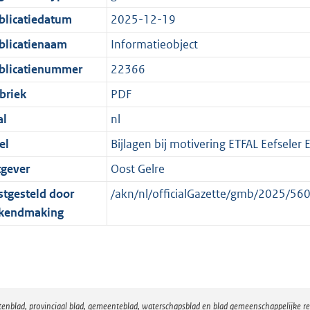
:
r
n
blicatiedatum
2025-12-19
2
m
d
K
a
blicatienaam
Informatieobject
b
a
blicatienummer
22366
t
briek
PDF
al
nl
el
Bijlagen bij motivering ETFAL Eefseler 
tgever
Oost Gelre
stgesteld door
/akn/nl/officialGazette/gmb/2025/
kendmaking
atenblad, provinciaal blad, gemeenteblad, waterschapsblad en blad gemeenschappelijke 