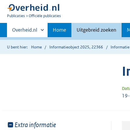
U
Publicaties
Officiële publicaties
bent
Primaire
nu
Andere
Overheid.nl
Home
Uitgebreid zoeken
M
hier:
sites
navigatie
binnen
U bent hier:
Home
Informatieobject 2025, 22366
Informatie
I
Dat
19
Toon
Extra informatie