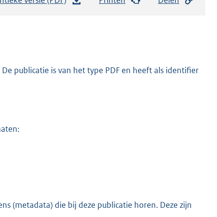
e
s
t
a
n
e publicatie is van het type PDF en heeft als identifier
d
s
g
r
maten:
o
o
t
t
e
:
s (metadata) die bij deze publicatie horen. Deze zijn
o