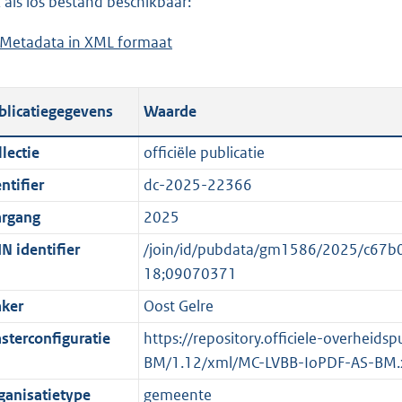
 als los bestand beschikbaar:
a
d
Metadata in XML formaat
b
d
s
e
p
g
s
u
r
blicatiegegevens
Waarde
t
b
o
a
l
o
lectie
officiële publicatie
n
i
t
ntifier
dc-2025-22366
d
c
t
s
a
e
argang
2025
g
t
:
N identifier
/join/id/pubdata/gm1586/2025/c6
r
i
o
18;09070371
o
e
n
ker
Oost Gelre
o
i
b
t
n
e
sterconfiguratie
https://repository.officiele-overheid
t
f
k
BM/1.12/xml/MC-LVBB-IoPDF-AS-BM.
e
o
e
ganisatietype
gemeente