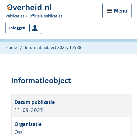
Menu
U
Publicaties
Officiële publicaties
bent
Inloggen
nu
hier:
Home
Informatieobject 2025, 13588
Informatieobject
11-09-2025
Oss