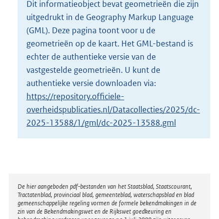
Dit informatieobject bevat geometrieën die zijn
o
uitgedrukt in de Geography Markup Language
t
t
(GML). Deze pagina toont voor u de
e
geometrieën op de kaart. Het GML-bestand is
:
echter de authentieke versie van de
1
vastgestelde geometrieën. U kunt de
5
9
authentieke versie downloaden via:
K
https://repository.officiele-
b
overheidspublicaties.nl/Datacollecties/2025/dc-
2025-13588/1/gml/dc-2025-13588.gml
Disclaimer
De hier aangeboden pdf-bestanden van het Staatsblad, Staatscourant,
Tractatenblad, provinciaal blad, gemeenteblad, waterschapsblad en blad
gemeenschappelijke regeling vormen de formele bekendmakingen in de
zin van de Bekendmakingswet en de Rijkswet goedkeuring en