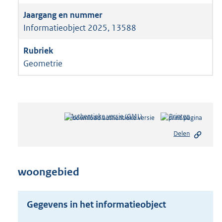
Informatieobject 2025, 13588
Geometrie
Authentieke versie (GML)
b
Printen
e
Delen
s
t
a
n
woongebied
d
s
g
Gegevens in het informatieobject
r
o