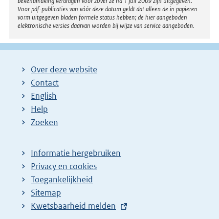
bekendmaking verdragen voor zover ze na 1 juli 2009 zijn uitgegeven.
Voor pdf-publicaties van vóór deze datum geldt dat alleen de in papieren
vorm uitgegeven bladen formele status hebben; de hier aangeboden
elektronische versies daarvan worden bij wijze van service aangeboden.
Over deze website
Contact
English
Help
Zoeken
Informatie hergebruiken
Privacy en cookies
Toegankelijkheid
Sitemap
E
Kwetsbaarheid melden
x