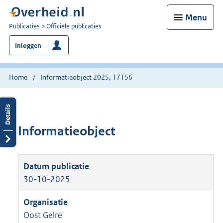
Menu
U
Publicaties
Officiële publicaties
bent
Inloggen
nu
hier:
Home
Informatieobject 2025, 17156
Informatieobject
30-10-2025
Oost Gelre