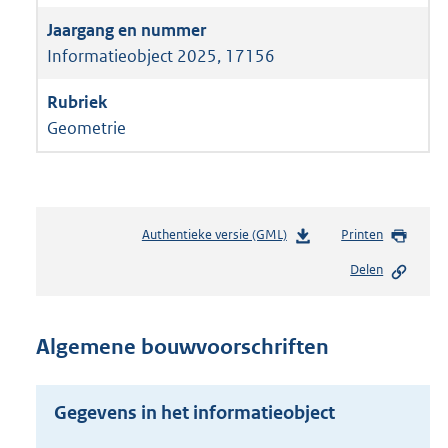
Informatieobject 2025, 17156
Geometrie
Authentieke versie (GML)
b
Printen
e
Delen
s
t
a
n
Algemene bouwvoorschriften
d
s
g
Gegevens in het informatieobject
r
o