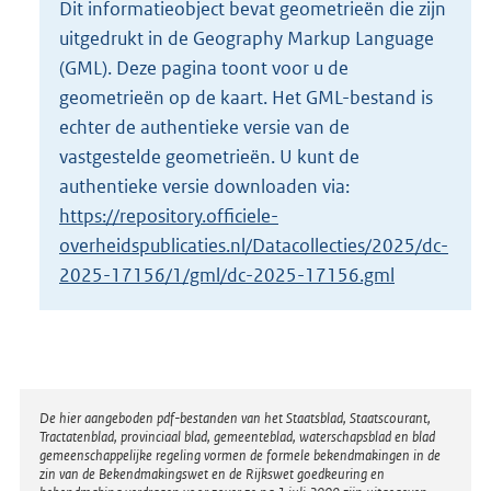
Dit informatieobject bevat geometrieën die zijn
o
uitgedrukt in de Geography Markup Language
t
t
(GML). Deze pagina toont voor u de
e
geometrieën op de kaart. Het GML-bestand is
:
echter de authentieke versie van de
5
vastgestelde geometrieën. U kunt de
K
b
authentieke versie downloaden via:
https://repository.officiele-
overheidspublicaties.nl/Datacollecties/2025/dc-
2025-17156/1/gml/dc-2025-17156.gml
Disclaimer
De hier aangeboden pdf-bestanden van het Staatsblad, Staatscourant,
Tractatenblad, provinciaal blad, gemeenteblad, waterschapsblad en blad
gemeenschappelijke regeling vormen de formele bekendmakingen in de
zin van de Bekendmakingswet en de Rijkswet goedkeuring en