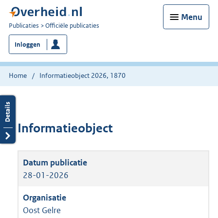
Menu
U
Publicaties
Officiële publicaties
bent
Inloggen
nu
hier:
Home
Informatieobject 2026, 1870
Informatieobject
28-01-2026
Oost Gelre