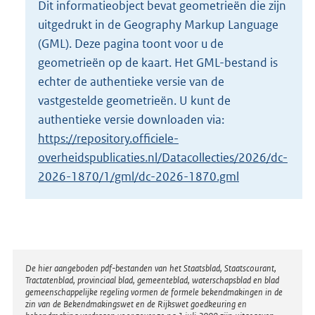
Dit informatieobject bevat geometrieën die zijn
o
uitgedrukt in de Geography Markup Language
t
t
(GML). Deze pagina toont voor u de
e
geometrieën op de kaart. Het GML-bestand is
:
echter de authentieke versie van de
2
vastgestelde geometrieën. U kunt de
1
K
authentieke versie downloaden via:
b
https://repository.officiele-
overheidspublicaties.nl/Datacollecties/2026/dc-
2026-1870/1/gml/dc-2026-1870.gml
Disclaimer
De hier aangeboden pdf-bestanden van het Staatsblad, Staatscourant,
Tractatenblad, provinciaal blad, gemeenteblad, waterschapsblad en blad
gemeenschappelijke regeling vormen de formele bekendmakingen in de
zin van de Bekendmakingswet en de Rijkswet goedkeuring en