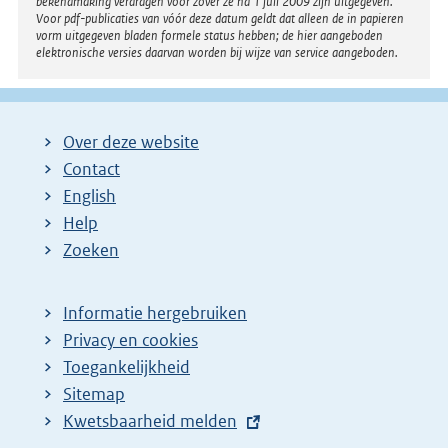
bekendmaking verdragen voor zover ze na 1 juli 2009 zijn uitgegeven.
Voor pdf-publicaties van vóór deze datum geldt dat alleen de in papieren
vorm uitgegeven bladen formele status hebben; de hier aangeboden
elektronische versies daarvan worden bij wijze van service aangeboden.
Over deze website
Contact
English
Help
Zoeken
Informatie hergebruiken
Privacy en cookies
Toegankelijkheid
Sitemap
E
Kwetsbaarheid melden
x