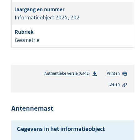
Informatieobject 2025, 202
Geometrie
Authentieke versie (GML)
b
Printen
e
Delen
s
t
a
n
Antennemast
d
s
g
Gegevens in het informatieobject
r
o