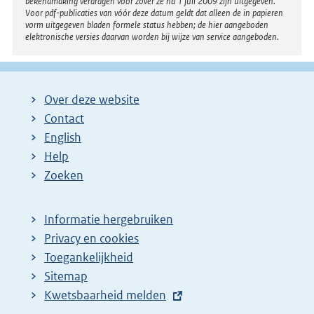
bekendmaking verdragen voor zover ze na 1 juli 2009 zijn uitgegeven.
Voor pdf-publicaties van vóór deze datum geldt dat alleen de in papieren
vorm uitgegeven bladen formele status hebben; de hier aangeboden
elektronische versies daarvan worden bij wijze van service aangeboden.
Over deze website
Contact
English
Help
Zoeken
Informatie hergebruiken
Privacy en cookies
Toegankelijkheid
Sitemap
E
Kwetsbaarheid melden
x