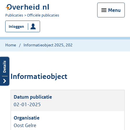
Menu
U
Publicaties
Officiële publicaties
bent
Inloggen
nu
hier:
Home
Informatieobject 2025, 202
Informatieobject
02-01-2025
Oost Gelre