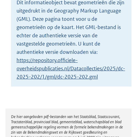
Dit informatieobject bevat geometrieën die zijn
o
uitgedrukt in de Geography Markup Language
t
t
(GML). Deze pagina toont voor u de
e
geometrieën op de kaart. Het GML-bestand is
:
echter de authentieke versie van de
2
vastgestelde geometrieën. U kunt de
K
b
authentieke versie downloaden via:
https://repository.officiele-
overheidspublicaties.nl/Datacollecties/2025/dc-
2025-202/1/gml/dc-2025-202.gml
Disclaimer
De hier aangeboden pdf-bestanden van het Staatsblad, Staatscourant,
Tractatenblad, provinciaal blad, gemeenteblad, waterschapsblad en blad
gemeenschappelijke regeling vormen de formele bekendmakingen in de
zin van de Bekendmakingswet en de Rijkswet goedkeuring en