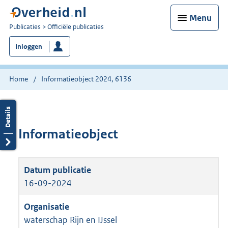
Menu
U
Publicaties
Officiële publicaties
bent
Inloggen
nu
hier:
Home
Informatieobject 2024, 6136
Informatieobject
16-09-2024
waterschap Rijn en IJssel