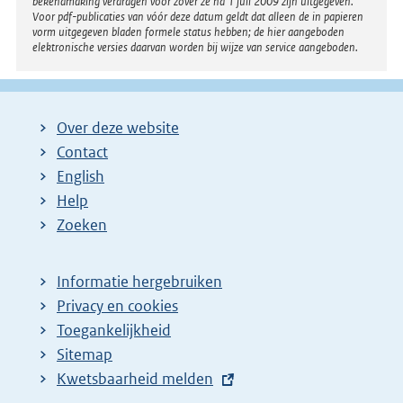
bekendmaking verdragen voor zover ze na 1 juli 2009 zijn uitgegeven.
Voor pdf-publicaties van vóór deze datum geldt dat alleen de in papieren
vorm uitgegeven bladen formele status hebben; de hier aangeboden
elektronische versies daarvan worden bij wijze van service aangeboden.
Over deze website
Contact
English
Help
Zoeken
Informatie hergebruiken
Privacy en cookies
Toegankelijkheid
Sitemap
E
Kwetsbaarheid melden
x