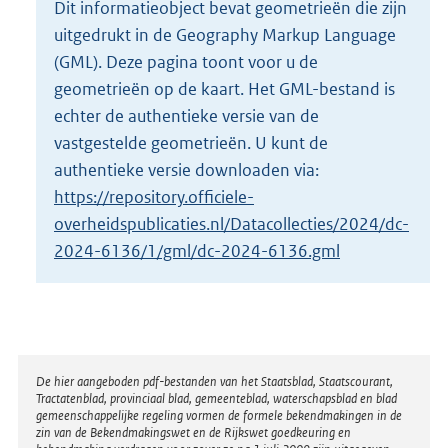
Dit informatieobject bevat geometrieën die zijn
o
uitgedrukt in de Geography Markup Language
t
t
(GML). Deze pagina toont voor u de
e
geometrieën op de kaart. Het GML-bestand is
:
echter de authentieke versie van de
7
vastgestelde geometrieën. U kunt de
5
1
authentieke versie downloaden via:
K
https://repository.officiele-
b
overheidspublicaties.nl/Datacollecties/2024/dc-
2024-6136/1/gml/dc-2024-6136.gml
Disclaimer
De hier aangeboden pdf-bestanden van het Staatsblad, Staatscourant,
Tractatenblad, provinciaal blad, gemeenteblad, waterschapsblad en blad
gemeenschappelijke regeling vormen de formele bekendmakingen in de
zin van de Bekendmakingswet en de Rijkswet goedkeuring en