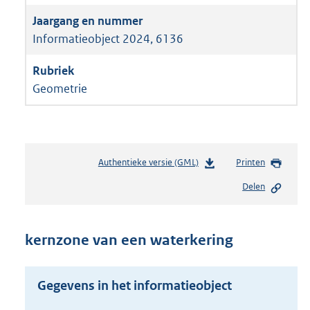
Informatieobject 2024, 6136
Geometrie
Authentieke versie (GML)
b
Printen
e
Delen
s
t
a
n
kernzone van een waterkering
d
s
g
Gegevens in het informatieobject
r
o