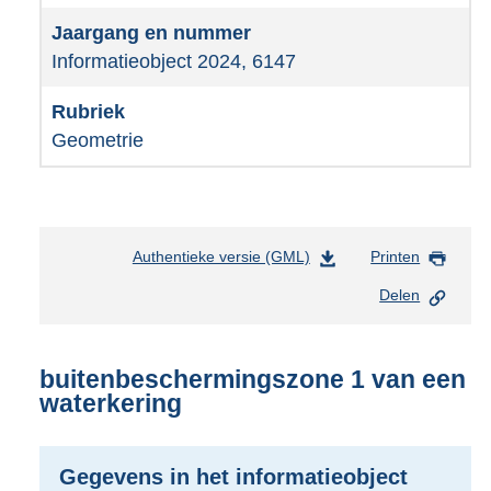
Informatieobject 2024, 6147
Geometrie
Authentieke versie (GML)
b
Printen
e
Delen
s
t
a
n
buitenbeschermingszone 1 van een
d
waterkering
s
g
r
Gegevens in het informatieobject
o