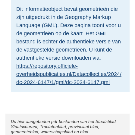
o
Dit informatieobject bevat geometrieën die
t
zijn uitgedrukt in de Geography Markup
t
e
Language (GML). Deze pagina toont voor u
:
de geometrieën op de kaart. Het GML-
2
bestand is echter de authentieke versie van
,
de vastgestelde geometrieën. U kunt de
4
M
authentieke versie downloaden via:
b
https://repository.officiele-
overheidspublicaties.nl/Datacollecties/2024/
dc-2024-6147/1/gml/dc-2024-6147.gml
Disclaimer
De hier aangeboden pdf-bestanden van het Staatsblad,
Staatscourant, Tractatenblad, provinciaal blad,
gemeenteblad, waterschapsblad en blad