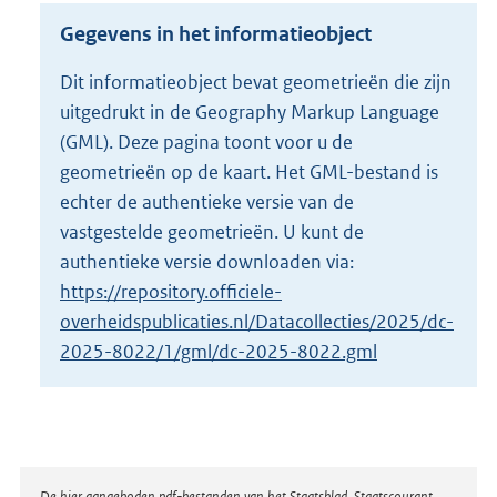
o
Gegevens in het informatieobject
t
t
Dit informatieobject bevat geometrieën die zijn
e
uitgedrukt in de Geography Markup Language
:
4
(GML). Deze pagina toont voor u de
9
geometrieën op de kaart. Het GML-bestand is
K
echter de authentieke versie van de
b
vastgestelde geometrieën. U kunt de
authentieke versie downloaden via:
https://repository.officiele-
overheidspublicaties.nl/Datacollecties/2025/dc-
2025-8022/1/gml/dc-2025-8022.gml
De hier aangeboden pdf-bestanden van het Staatsblad, Staatscourant,