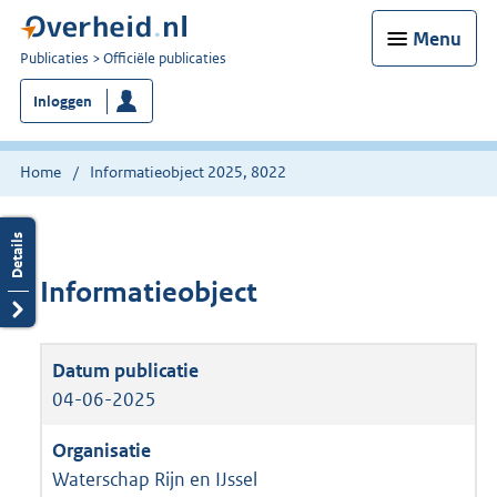
Menu
U
Publicaties
Officiële publicaties
bent
Inloggen
nu
hier:
Home
Informatieobject 2025, 8022
Informatieobject
04-06-2025
Waterschap Rijn en IJssel