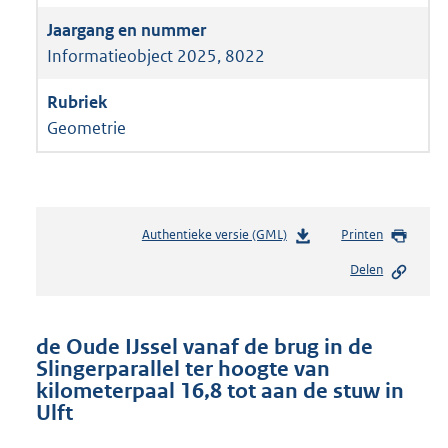
Informatieobject 2025, 8022
Geometrie
Authentieke versie (GML)
b
Printen
e
Delen
s
t
a
n
de Oude IJssel vanaf de brug in de
d
Slingerparallel ter hoogte van
s
kilometerpaal 16,8 tot aan de stuw in
g
Ulft
r
o