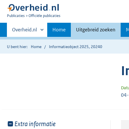
U
Publicaties
Officiële publicaties
bent
Primaire
nu
Andere
Overheid.nl
Home
Uitgebreid zoeken
M
hier:
sites
navigatie
binnen
U bent hier:
Home
Informatieobject 2025, 20240
I
Dat
04
Toon
Extra informatie