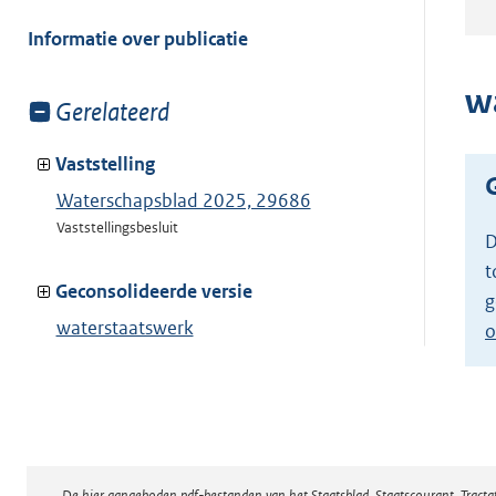
meer
van:
Informatie over publicatie
w
Toon
Gerelateerd
meer
van:
Vaststelling
Waterschapsblad 2025, 29686
Vaststellingsbesluit
D
t
Geconsolideerde versie
g
waterstaatswerk
o
oppervlaktewaterlichaam NEZ
Toon geconsolideerde versie
De hier aangeboden pdf-bestanden van het Staatsblad, Staatscourant, Tract