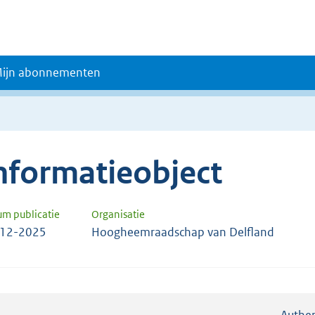
ijn abonnementen
nformatieobject
um publicatie
Organisatie
-12-2025
Hoogheemraadschap van Delfland
Authen