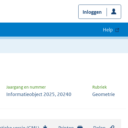
Inloggen
Help
Jaargang en nummer
Rubriek
Informatieobject 2025, 20240
Geometrie
tieke versie (GML)
b
Printen
Delen