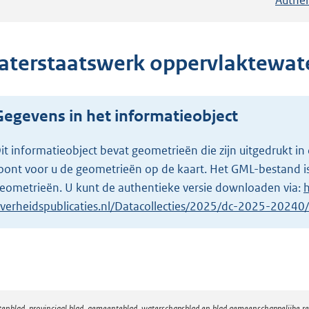
aterstaatswerk oppervlaktewat
Gegevens in het informatieobject
it informatieobject bevat geometrieën die zijn uitgedrukt
oont voor u de geometrieën op de kaart. Het GML-bestand is
eometrieën. U kunt de authentieke versie downloaden via:
h
verheidspublicaties.nl/Datacollecties/2025/dc-2025-2024
atenblad, provinciaal blad, gemeenteblad, waterschapsblad en blad gemeenschappelijke 