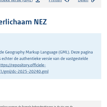
e
s
t
erlichaam NEZ
a
n
d
s
g
 in de Geography Markup Language (GML). Deze pagina
r
 echter de authentieke versie van de vastgestelde
o
ttps://repository.officiele-
o
0/1/gml/dc-2025-20240.gml
t
t
e
:
2
regeling vormen de formele bekendmakingen in de zin van de